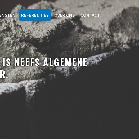
IENSTEN
REFERENTIES
OVER ONS
CONTACT
 IS NEEFS ALGEMENE
R.