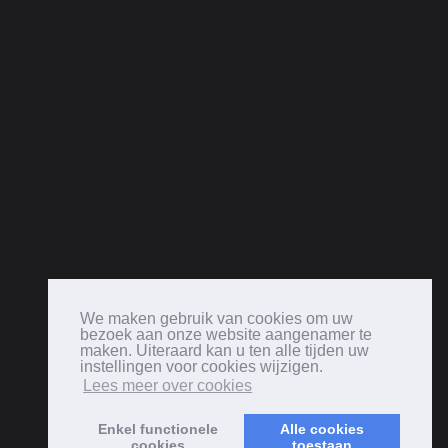
We maken gebruik van cookies om uw
bezoek aan onze website aangenamer te
maken. Uiteraard kan u ten alle tijden uw
instellingen voor cookies wijzigen.
Lees meer over cookies
Enkel functionele
Alle cookies
cookies
toestaan