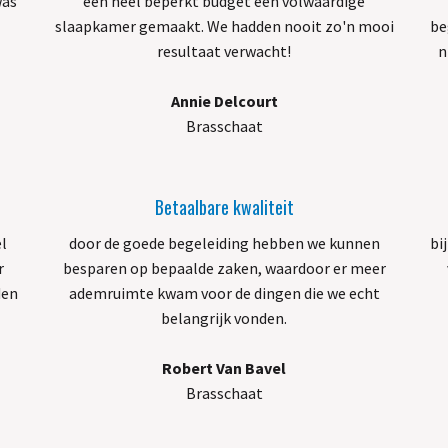
was
een heel beperkt budget een volwaardige
slaapkamer gemaakt. We hadden nooit zo'n mooi
be
resultaat verwacht!
n
Annie Delcourt
Brasschaat
Betaalbare kwaliteit
el
door de goede begeleiding hebben we kunnen
bi
r
besparen op bepaalde zaken, waardoor er meer
den
ademruimte kwam voor de dingen die we echt
belangrijk vonden.
Robert Van Bavel
Brasschaat