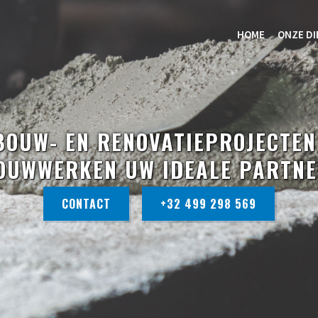
HOME
ONZE D
OUW- EN RENOVATIEPROJECTEN
OUWWERKEN UW IDEALE PARTNE
CONTACT
+32 499 298 569